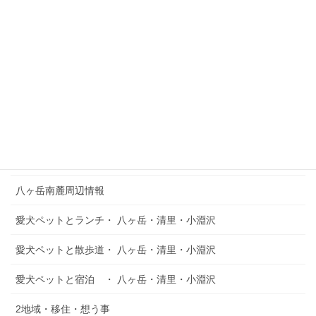
レストラン。Gardenと名の付く通り季節に合わせたヨーロッパ風
のお庭にも手が込んでいて異国情緒たっぷりの雰囲気です。駐車
場も広々。ちなみに「マジョラム」 […]
投
固
固
固
1
2
3
»
定
定
定
稿
ペ
ペ
ペ
の
カテゴリー
ー
ー
ー
ジ
ジ
ジ
ペ
HOME
ー
八ヶ岳南麓周辺情報
ジ
送
愛犬ペットとランチ・ 八ヶ岳・清里・小淵沢
り
愛犬ペットと散歩道・ 八ヶ岳・清里・小淵沢
愛犬ペットと宿泊 ・ 八ヶ岳・清里・小淵沢
2地域・移住・想う事