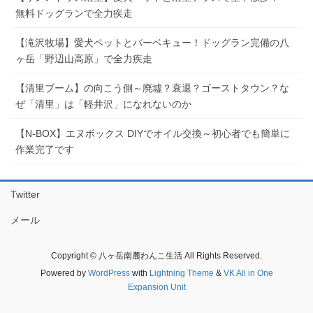
無料ドッグランで全力疾走
【滝沢牧場】愛犬ペットとバーベキュー！ドッグラン完備の八
ヶ岳「野辺山高原」で全力疾走
【清里ブーム】の向こう側～廃墟？衰退？ゴーストタウン？な
ぜ「清里」は「軽井沢」になれないのか
【N-BOX】エヌボックス DIYでオイル交換～初心者でも簡単に
作業完了です
Twitter
メール
Copyright © 八ヶ岳南麓わんこ生活 All Rights Reserved.
Powered by
WordPress
with
Lightning Theme
&
VK All in One
Expansion Unit