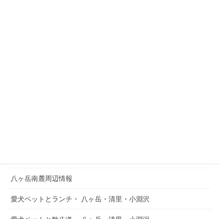
2024年5月17日
【八ヶ岳南麓周辺情報】
次の記事
【八ヶ岳・清里でスピード違反
取締】観光地のレーダー探知機
設置情報
2024年5月21日
カテゴリー
HOME
八ヶ岳南麓周辺情報
愛犬ペットとランチ・ 八ヶ岳・清里・小淵沢