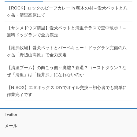
【ROCK】ロックのビーフカレー in 萌木の村～愛犬ペットと八
ヶ岳・清里高原にて
【サンメドウズ清里】愛犬ペットと清里テラスで空中散歩！～
無料ドッグランで全力疾走
【滝沢牧場】愛犬ペットとバーベキュー！ドッグラン完備の八
ヶ岳「野辺山高原」で全力疾走
【清里ブーム】の向こう側～廃墟？衰退？ゴーストタウン？な
ぜ「清里」は「軽井沢」になれないのか
【N-BOX】エヌボックス DIYでオイル交換～初心者でも簡単に
作業完了です
Twitter
メール