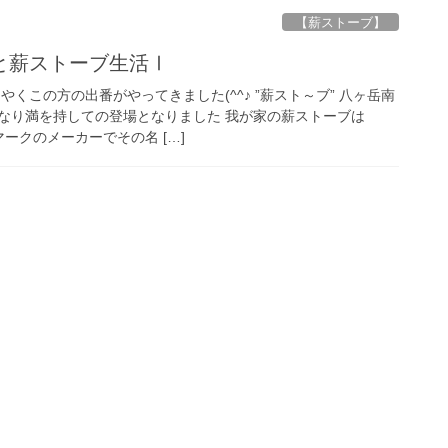
【薪ストーブ】
と薪ストーブ生活Ⅰ
やくこの方の出番がやってきました(^^♪ ”薪スト～ブ” 八ヶ岳南
なり満を持しての登場となりました 我が家の薪ストーブは
マークのメーカーでその名 […]