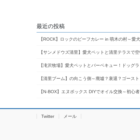
最近の投稿
【ROCK】ロックのビーフカレー in 萌木の村～
【サンメドウズ清里】愛犬ペットと清里テラスで
【滝沢牧場】愛犬ペットとバーベキュー！ドッグラ
【清里ブーム】の向こう側～廃墟？衰退？ゴースト
【N-BOX】エヌボックス DIYでオイル交換～初
Twitter
メール