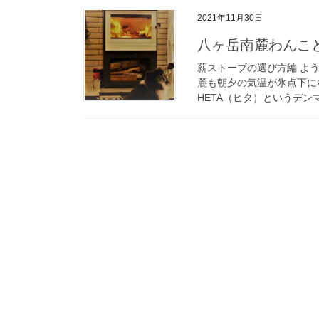
2021年11月30日
八ヶ岳南麓わんこ
薪ストーブの選び方編 よう
麓も朝夕の気温が氷点下に
HETA（ヒタ）というデン