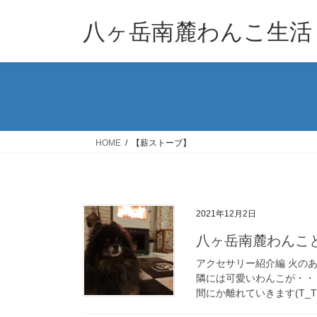
コ
ナ
ン
ビ
八ヶ岳南麓わんこ生活
テ
ゲ
ン
ー
ツ
シ
へ
ョ
ス
ン
キ
に
ッ
移
HOME
【薪ストーブ】
プ
動
2021年12月2日
八ヶ岳南麓わんこ
アクセサリー紹介編 火の
隣には可愛いわんこが・・
間にか離れていきます(T_T