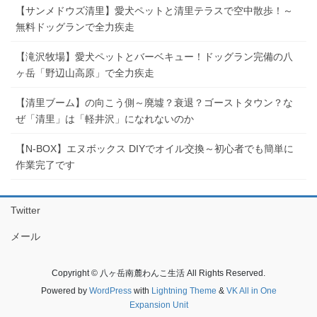
【サンメドウズ清里】愛犬ペットと清里テラスで空中散歩！～
無料ドッグランで全力疾走
【滝沢牧場】愛犬ペットとバーベキュー！ドッグラン完備の八
ヶ岳「野辺山高原」で全力疾走
【清里ブーム】の向こう側～廃墟？衰退？ゴーストタウン？な
ぜ「清里」は「軽井沢」になれないのか
【N-BOX】エヌボックス DIYでオイル交換～初心者でも簡単に
作業完了です
Twitter
メール
Copyright © 八ヶ岳南麓わんこ生活 All Rights Reserved.
Powered by
WordPress
with
Lightning Theme
&
VK All in One
Expansion Unit