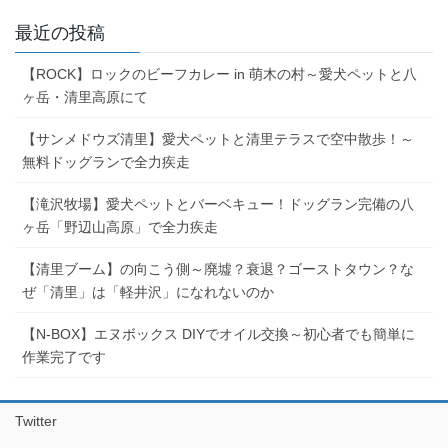
最近の投稿
【ROCK】ロックのビーフカレー in 萌木の村～愛犬ペットと八
ヶ岳・清里高原にて
【サンメドウズ清里】愛犬ペットと清里テラスで空中散歩！～
無料ドッグランで全力疾走
【滝沢牧場】愛犬ペットとバーベキュー！ドッグラン完備の八
ヶ岳「野辺山高原」で全力疾走
【清里ブーム】の向こう側～廃墟？衰退？ゴーストタウン？な
ぜ「清里」は「軽井沢」になれないのか
【N-BOX】エヌボックス DIYでオイル交換～初心者でも簡単に
作業完了です
Twitter