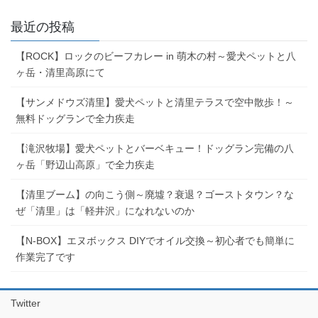
最近の投稿
【ROCK】ロックのビーフカレー in 萌木の村～愛犬ペットと八
ヶ岳・清里高原にて
【サンメドウズ清里】愛犬ペットと清里テラスで空中散歩！～
無料ドッグランで全力疾走
【滝沢牧場】愛犬ペットとバーベキュー！ドッグラン完備の八
ヶ岳「野辺山高原」で全力疾走
【清里ブーム】の向こう側～廃墟？衰退？ゴーストタウン？な
ぜ「清里」は「軽井沢」になれないのか
【N-BOX】エヌボックス DIYでオイル交換～初心者でも簡単に
作業完了です
Twitter