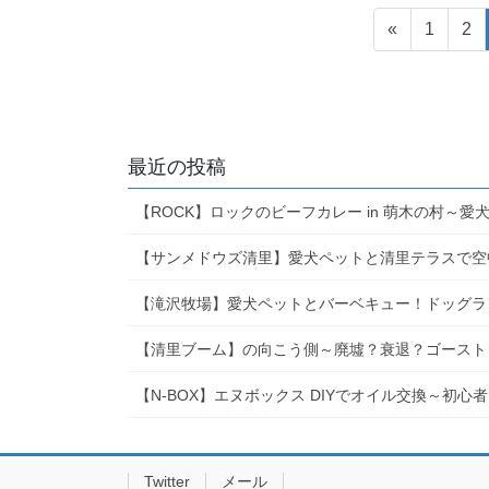
投
固
固
«
1
2
稿
定
定
ペ
ペ
の
ー
ー
ペ
ジ
ジ
ー
最近の投稿
ジ
【ROCK】ロックのビーフカレー in 萌木の村～
送
【サンメドウズ清里】愛犬ペットと清里テラスで
り
【滝沢牧場】愛犬ペットとバーベキュー！ドッグラ
【清里ブーム】の向こう側～廃墟？衰退？ゴースト
【N-BOX】エヌボックス DIYでオイル交換～初
Twitter
メール