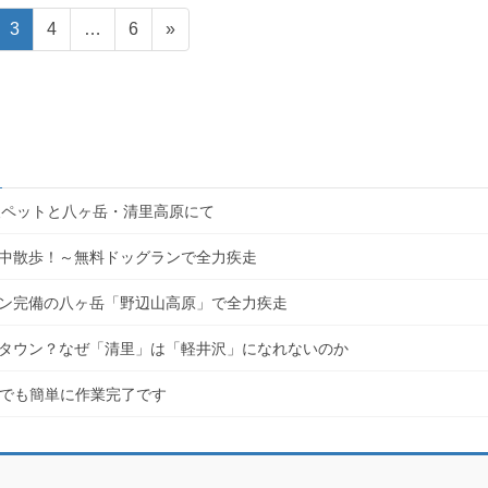
固
固
固
3
4
…
6
»
定
定
定
ペ
ペ
ペ
ー
ー
ー
ジ
ジ
ジ
愛犬ペットと八ヶ岳・清里高原にて
空中散歩！～無料ドッグランで全力疾走
ン完備の八ヶ岳「野辺山高原」で全力疾走
タウン？なぜ「清里」は「軽井沢」になれないのか
心者でも簡単に作業完了です