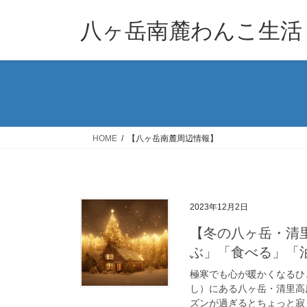
コ
ナ
ン
ビ
八ヶ岳南麓わんこ生活
テ
ゲ
ン
ー
ツ
シ
へ
ョ
ス
ン
キ
に
ッ
移
HOME
【八ヶ岳南麓周辺情報】
プ
動
2023年12月2日
【冬の八ヶ岳・清
ぶ」「食べる」「
極寒でも心が暖かくなるひと
し）にある八ヶ岳・清里高原
ズンが過ぎるとちょっと寂し