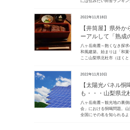
には住みたい田舎ランキング
2022年11月18日
【井筒屋】県外か
ーアルして「熟成の
八ヶ岳南麓～飽くなき探求
和風建築。始まりは「和菓
ここ山梨県北杜市（ほくとし
2022年11月10日
【太陽光パネル恫
も・・・山梨県北
八ヶ岳南麓～観光地の裏側
会」における恫喝問題。山
全国にその名を知られるよう