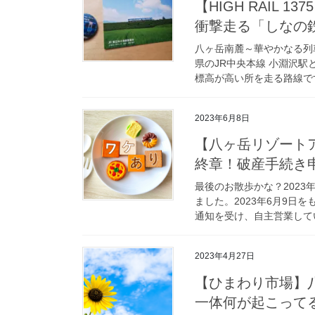
【HIGH RAIL
衝撃走る「しなの
八ヶ岳南麓～華やかなる列
県のJR中央本線 小淵沢
標高が高い所を走る路線です
2023年6月8日
【八ヶ岳リゾート
終章！破産手続き
最後のお散歩かな？2023
ました。2023年6月9日
通知を受け、自主営業してい
2023年4月27日
【ひまわり市場】
一体何が起こって