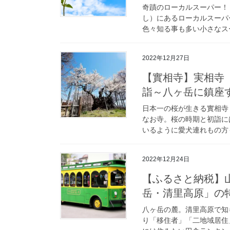
奇蹟のローカルスーパー！
し）にあるローカルスーパ
色々知る事も多い小さなスー
2022年12月27日
【實相寺】実相寺
詣～八ヶ岳に鎮座
日本一の桜が生きる實相寺
なお寺。桜の時期と初詣に
いるように愛犬連れもの方も
2022年12月24日
【ふるさと納税】
岳・清里高原」の
八ヶ岳の麓。清里高原で知
り「移住者」「二地域居住