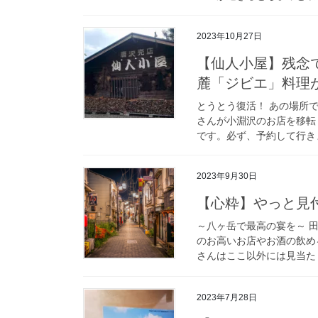
2023年10月27日
【仙人小屋】残念
麓「ジビエ」料理が
とうとう復活！ あの場所で
さんが小淵沢のお店を移転
です。必ず、予約して行きましょ
2023年9月30日
【心粋】やっと見
～八ヶ岳で最高の宴を～ 
のお高いお店やお酒の飲め
さんはここ以外には見当たり
2023年7月28日