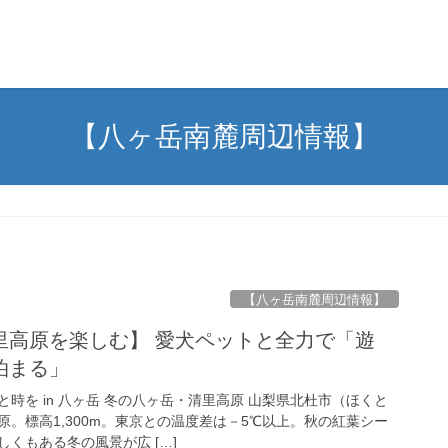
【八ヶ岳南麓周辺情報】
【八ヶ岳南麓周辺情報】
里高原を楽しむ】 愛犬ペットと全力で「遊
泊まる」
時を in 八ヶ岳 冬の八ヶ岳・清里高原 山梨県北杜市（ほくと
。標高1,300m。東京との温度差は－5℃以上。秋の紅葉シー
くもある冬の風景が広 […]