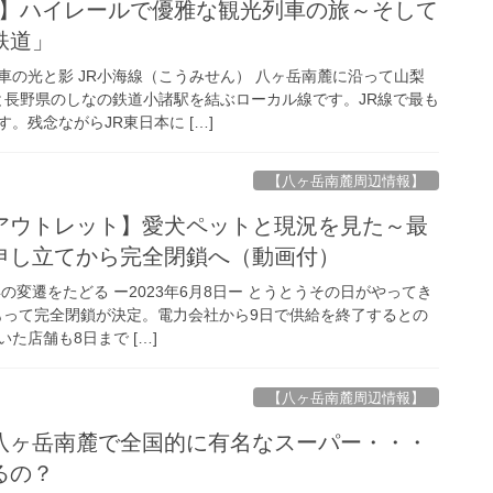
 1375】ハイレールで優雅な観光列車の旅～そして
鉄道」
車の光と影 JR小海線（こうみせん） 八ヶ岳南麓に沿って山梨
駅と長野県のしなの鉄道小諸駅を結ぶローカル線です。JR線で最も
。残念ながらJR東日本に […]
【八ヶ岳南麓周辺情報】
アウトレット】愛犬ペットと現況を見た～最
申し立てから完全閉鎖へ（動画付）
年の変遷をたどる ー2023年6月8日ー とうとうその日がやってき
をもって完全閉鎖が決定。電力会社から9日で供給を終了するとの
た店舗も8日まで […]
【八ヶ岳南麓周辺情報】
八ヶ岳南麓で全国的に有名なスーパー・・・
るの？