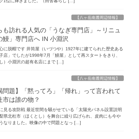
1位に輝きました。（田舎暮らし […]
【八ヶ岳南麓周辺情報】
らも訪れる人気の「うなぎ専門店」～リニュ
鰻」専門店へ IN 小淵沢
心に脱帽です 井筒屋（いづつや）1927年に建てられた歴史ある
子店」でしたが1998年7月「鰻屋」として再スタートをきり、
）小淵沢の超有名店にまで […]
【八ヶ岳南麓周辺情報】
喝問題】「黙ってろ」「帰れ」って言われて
杜市は誰の物？
に見る攻防戦 最近世間を騒がせている「太陽光パネル設置説明
梨県北杜市（ほくとし）を舞台に繰り広げられ、皮肉にも今や
なりました。映像の中で問題となっ […]