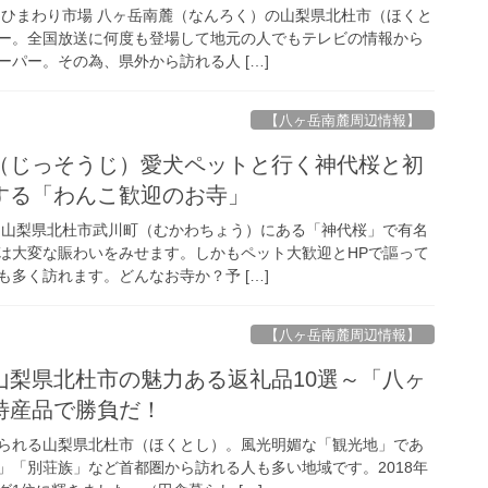
 ひまわり市場 八ヶ岳南麓（なんろく）の山梨県北杜市（ほくと
ー。全国放送に何度も登場して地元の人でもテレビの情報から
パー。その為、県外から訪れる人 […]
【八ヶ岳南麓周辺情報】
（じっそうじ）愛犬ペットと行く神代桜と初
する「わんこ歓迎のお寺」
 山梨県北杜市武川町（むかわちょう）にある「神代桜」で有名
は大変な賑わいをみせます。しかもペット大歓迎とHPで謳って
多く訪れます。どんなお寺か？予 […]
【八ヶ岳南麓周辺情報】
山梨県北杜市の魅力ある返礼品10選～「八ヶ
特産品で勝負だ！
られる山梨県北杜市（ほくとし）。風光明媚な「観光地」であ
」「別荘族」など首都圏から訪れる人も多い地域です。2018年