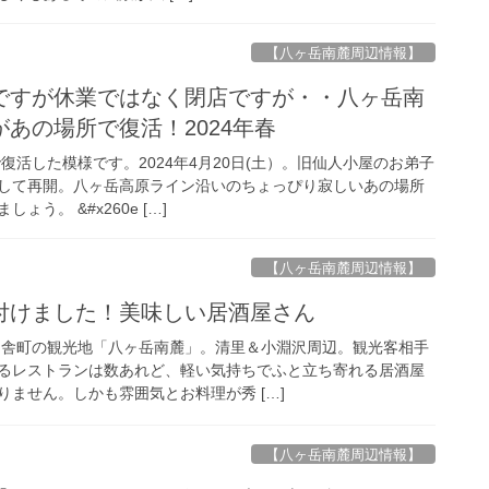
【八ヶ岳南麓周辺情報】
ですが休業ではなく閉店ですが・・八ヶ岳南
あの場所で復活！2024年春
復活した模様です。2024年4月20日(土）。旧仙人小屋のお弟子
して再開。八ヶ岳高原ライン沿いのちょっぴり寂しいあの場所
う。 &#x260e […]
【八ヶ岳南麓周辺情報】
付けました！美味しい居酒屋さん
田舎町の観光地「八ヶ岳南麓」。清里＆小淵沢周辺。観光客相手
るレストランは数あれど、軽い気持ちでふと立ち寄れる居酒屋
ません。しかも雰囲気とお料理が秀 […]
【八ヶ岳南麓周辺情報】