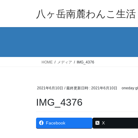
コ
ナ
ン
ビ
八ヶ岳南麓わんこ生活
テ
ゲ
ン
ー
ツ
シ
へ
ョ
ス
ン
キ
に
ッ
移
HOME
メディア
IMG_4376
プ
動
2021年6月10日
/ 最終更新日時 :
2021年6月10日
oneday gl
IMG_4376
Facebook
X