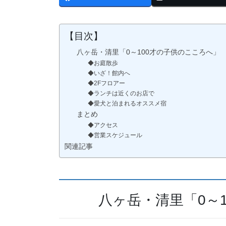
【目次】
八ヶ岳・清里「0～100才の子供のこころへ」
◆お庭散歩
◆いざ！館内へ
◆2Fフロアー
◆ランチは近くのお店で
◆愛犬と泊まれるオススメ宿
まとめ
◆アクセス
◆営業スケジュール
関連記事
八ヶ岳・清里「0～