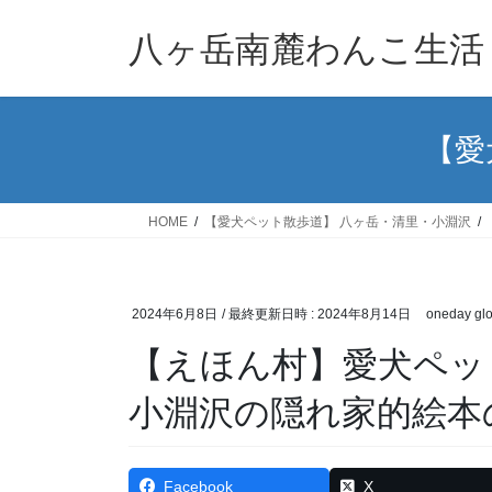
コ
ナ
ン
ビ
八ヶ岳南麓わんこ生活
テ
ゲ
ン
ー
ツ
シ
【愛
へ
ョ
ス
ン
キ
に
ッ
移
HOME
【愛犬ペット散歩道】 八ヶ岳・清里・小淵沢
プ
動
2024年6月8日
/ 最終更新日時 :
2024年8月14日
oneday glo
【えほん村】愛犬ペッ
小淵沢の隠れ家的絵本
Facebook
X