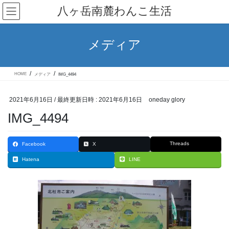
コ
ナ
八ヶ岳南麓わんこ生活
ン
ビ
テ
ゲ
ン
ー
ツ
シ
メディア
へ
ョ
ス
ン
キ
に
ッ
移
HOME
メディア
IMG_4494
プ
動
2021年6月16日
/ 最終更新日時 :
2021年6月16日
oneday glory
IMG_4494
Threads
Facebook
X
Hatena
LINE