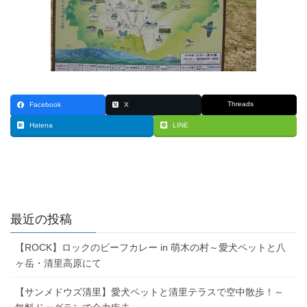
Threads
Facebook
X
Hatena
LINE
最近の投稿
【ROCK】ロックのビーフカレー in 萌木の村～愛犬ペットと八
ヶ岳・清里高原にて
【サンメドウズ清里】愛犬ペットと清里テラスで空中散歩！～