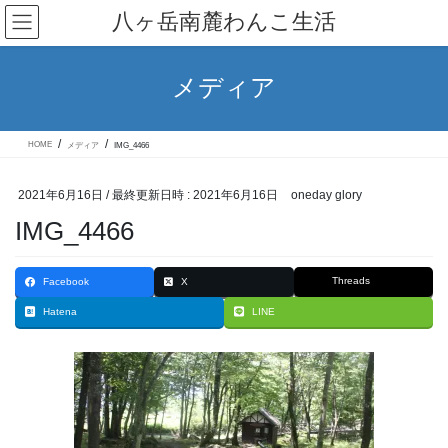
コ
ナ
八ヶ岳南麓わんこ生活
ン
ビ
テ
ゲ
ン
ー
ツ
シ
メディア
へ
ョ
ス
ン
キ
に
ッ
移
HOME
メディア
IMG_4466
プ
動
2021年6月16日
/ 最終更新日時 :
2021年6月16日
oneday glory
IMG_4466
Threads
Facebook
X
Hatena
LINE