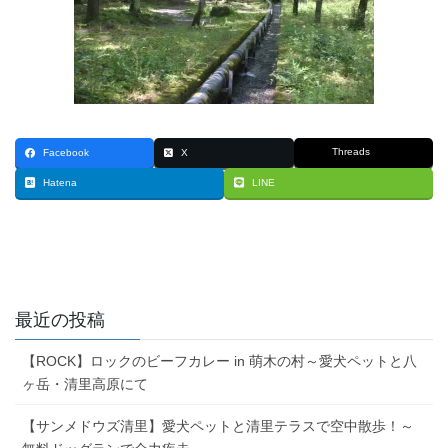
Threads
Facebook
X
Hatena
LINE
最近の投稿
【ROCK】ロックのビーフカレー in 萌木の村～愛犬ペットと八
ヶ岳・清里高原にて
【サンメドウズ清里】愛犬ペットと清里テラスで空中散歩！～