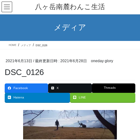
コ
ナ
八ヶ岳南麓わんこ生活
ン
ビ
テ
ゲ
ン
ー
ツ
シ
メディア
へ
ョ
ス
ン
キ
に
ッ
移
HOME
メディア
DSC_0126
プ
動
2021年6月13日
/ 最終更新日時 :
2021年6月28日
oneday glory
DSC_0126
Threads
Facebook
X
Hatena
LINE