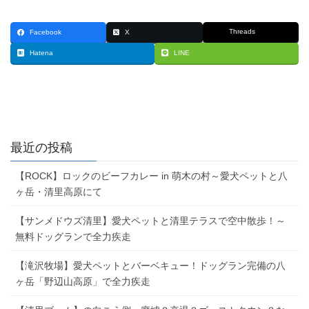
Threads
Facebook
X
Hatena
LINE
最近の投稿
【ROCK】ロックのビーフカレー in 萌木の村～愛犬ペットと八
ヶ岳・清里高原にて
【サンメドウズ清里】愛犬ペットと清里テラスで空中散歩！～
無料ドッグランで全力疾走
【滝沢牧場】愛犬ペットとバーベキュー！ドッグラン完備の八
ヶ岳「野辺山高原」で全力疾走