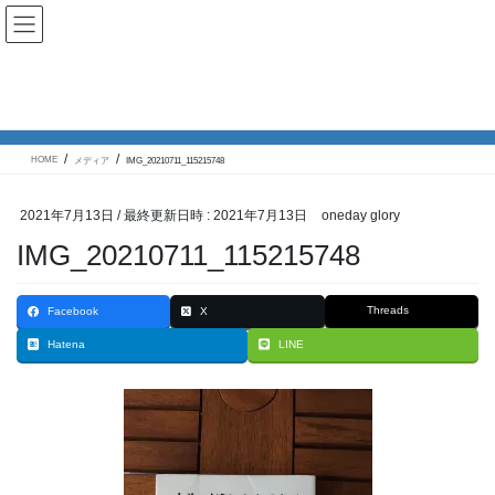
コ
ナ
八ヶ岳南麓わんこ生活
ン
ビ
テ
ゲ
ン
ー
ツ
シ
メディア
へ
ョ
ス
ン
キ
に
ッ
移
HOME
メディア
IMG_20210711_115215748
プ
動
2021年7月13日
/ 最終更新日時 :
2021年7月13日
oneday glory
IMG_20210711_115215748
Threads
Facebook
X
Hatena
LINE