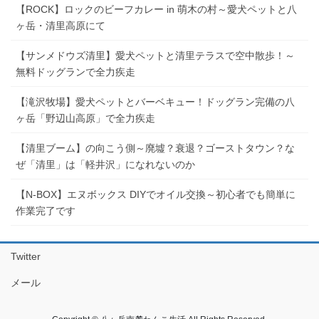
【ROCK】ロックのビーフカレー in 萌木の村～愛犬ペットと八
ヶ岳・清里高原にて
【サンメドウズ清里】愛犬ペットと清里テラスで空中散歩！～
無料ドッグランで全力疾走
【滝沢牧場】愛犬ペットとバーベキュー！ドッグラン完備の八
ヶ岳「野辺山高原」で全力疾走
【清里ブーム】の向こう側～廃墟？衰退？ゴーストタウン？な
ぜ「清里」は「軽井沢」になれないのか
【N-BOX】エヌボックス DIYでオイル交換～初心者でも簡単に
作業完了です
Twitter
メール