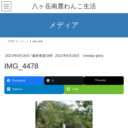
コ
ナ
八ヶ岳南麓わんこ生活
ン
ビ
テ
ゲ
ン
ー
ツ
シ
メディア
へ
ョ
ス
ン
キ
に
ッ
移
HOME
メディア
IMG_4478
プ
動
2021年6月16日
/ 最終更新日時 :
2021年6月16日
oneday glory
IMG_4478
Threads
Facebook
X
Hatena
LINE