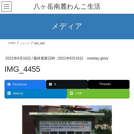
コ
ナ
八ヶ岳南麓わんこ生活
ン
ビ
テ
ゲ
ン
ー
ツ
シ
メディア
へ
ョ
ス
ン
キ
に
ッ
移
HOME
メディア
IMG_4455
プ
動
2021年6月16日
/ 最終更新日時 :
2021年6月16日
oneday glory
IMG_4455
Threads
Facebook
X
Hatena
LINE