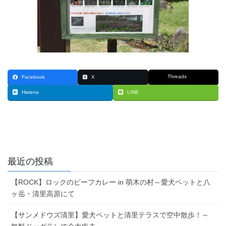
Threads
Facebook
X
Hatena
LINE
最近の投稿
【ROCK】ロックのビーフカレー in 萌木の村～愛犬ペットと八
ヶ岳・清里高原にて
【サンメドウズ清里】愛犬ペットと清里テラスで空中散歩！～