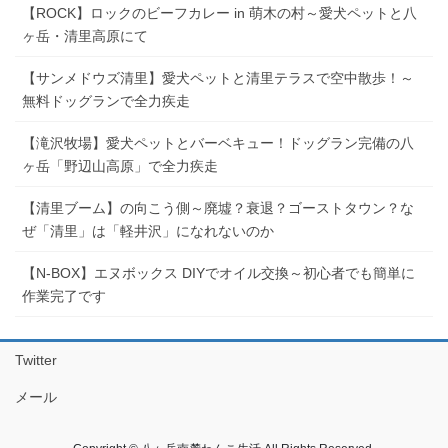
【ROCK】ロックのビーフカレー in 萌木の村～愛犬ペットと八
ヶ岳・清里高原にて
【サンメドウズ清里】愛犬ペットと清里テラスで空中散歩！～
無料ドッグランで全力疾走
【滝沢牧場】愛犬ペットとバーベキュー！ドッグラン完備の八
ヶ岳「野辺山高原」で全力疾走
【清里ブーム】の向こう側～廃墟？衰退？ゴーストタウン？な
ぜ「清里」は「軽井沢」になれないのか
【N-BOX】エヌボックス DIYでオイル交換～初心者でも簡単に
作業完了です
Twitter
メール