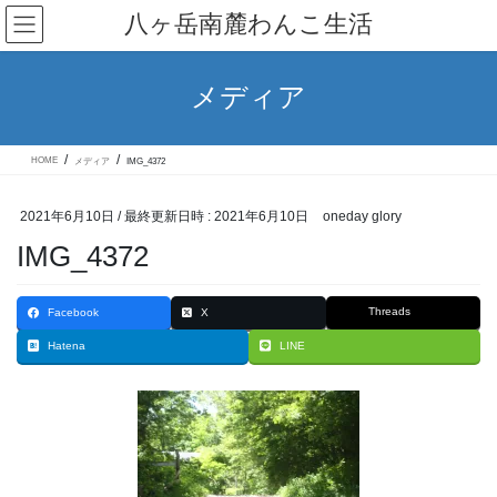
コ
ナ
八ヶ岳南麓わんこ生活
ン
ビ
テ
ゲ
ン
ー
ツ
シ
メディア
へ
ョ
ス
ン
キ
に
ッ
移
HOME
メディア
IMG_4372
プ
動
2021年6月10日
/ 最終更新日時 :
2021年6月10日
oneday glory
IMG_4372
Threads
Facebook
X
Hatena
LINE